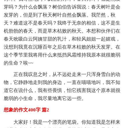
芽吗？为什么会飘落？树伯伯告诉我说：春天树叶是会
发芽的，但是到了秋天树叶自然会飘落。我茫然，秋
天？难道这不是春天吗？我终于无奈的相信，这不是生
机勃勃的春天，而是草木枯败的秋天。本想和伙伴们在
春天吮吸白云阿姨甘甜的乳汁，和轻风姐姐一起嬉戏，
没想到我竟在沉睡百年之后在草木枯败的秋天发芽。在
这个季节里我将用什么来抵挡风霜维持我原本就很脆弱
的生命？唉~~
正在我叹息之时，从不远处走来一只浑身雪白的动
物，它静静地走到我的身边，一直在喵喵地叫，我不知
道它在说什么，我有些畏惧，怕它残害我这个原本就很
脆弱的小生命，我尽量地离它远一些。
想象的作文400字 篇2
大家好！我是一个漂亮的笔袋。你知道我是怎样来