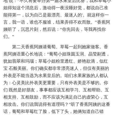
地 说：“不久将要举办第一届水果皇后比赛，我和草莓小
姐得知这个消息后，激动得一夜没睡好觉，都说自己准
能得第一，以为自己是最漂亮、最迷人的'。就这样你一
言，我一语，谁也不服谁，结果弄得不欢而散。”香蕉阿
姨听了，沉思片刻，然后说：“你先回去，等我再找你
们。”
第二天香蕉阿姨请葡萄、草莓一起到她家做客。香
蕉阿姨语重心长地说：“葡萄小姐珠圆玉润、晶莹剔透，
犹如翡翠和玛瑙；草莓小姐粉里透红、娇艳欲滴，似红
宝 石般美丽。你们确实都非常漂亮迷人，但仅有美丽的
外表是不能当选为水果皇后的。咱们水果家族的人都认
为：心灵美比外表美更重要，只有外表美是不够的。你
们 既然是好朋友，事事都应该互相学习、互相帮助、互
相支持、互相鼓励，而不应该为满足自己的虚荣心，互
相攻击。你们说我说得有道理吗？”听了香蕉阿姨的这番
话，葡萄和草莓红了脸，低下了头，她俩知道自己错