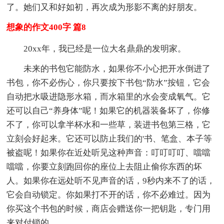
了。她们又和好如初，再次成为形影不离的好朋友。
想象的作文400字 篇8
20xx年，我已经是一位大名鼎鼎的发明家。
未来的书包它能防水，如果你不小心把开水倒进了
书包，你不必伤心，你只要按下书包“防水”按钮，它会
自动把水吸进隐形水箱，而水箱里的水会变成氧气。它
还可以自己“养身体”呢！如果它的机器装备坏了，你修
不了，你可以拿半杯水和一些草，装进书包第三格，它
立刻会好起来。它还可以防止我们的'书、笔盒、本子等
被盗呢！如果你在近处听见这种声音：叮叮叮叮、噹噹
噹噹，你要立刻跑回你的座位上去阻止偷你东西的坏
人。如果你在远处听不见声音的话，9秒内来不了的话，
它会自动锁定。你如果打不开的话，你不必难过。因为
你买这个书包的时候，商店会赠送你一把钥匙，专门用
来对付锁的。