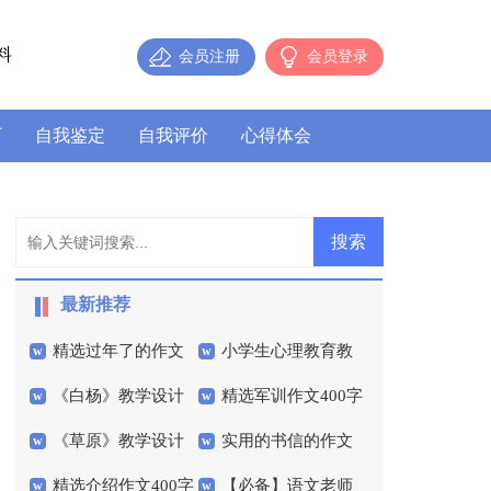
料
会员注册
会员登录
历
自我鉴定
自我评价
心得体会
最新推荐
精选过年了的作文
小学生心理教育教
《白杨》教学设计
精选军训作文400字
300字三篇
学设计
《草原》教学设计
实用的书信的作文
集锦六篇
精选介绍作文400字
【必备】语文老师
300字汇编八篇