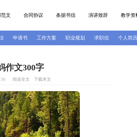
用范文
合同协议
条据书信
演讲致辞
教学资
结
申请书
工作方案
职业规划
求职信
个人简
号
导游词
实习报告
述职报告
作文300字
:16
阅读全文
下载本文