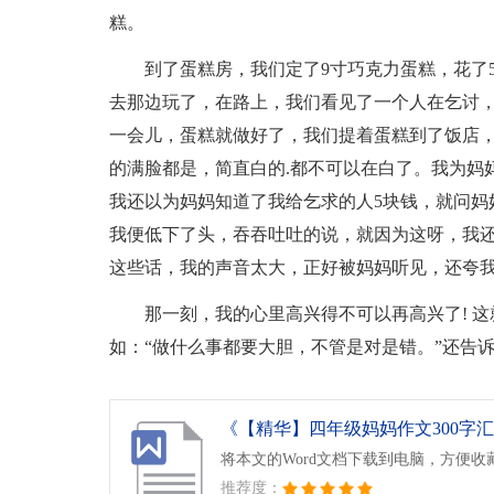
糕。
到了蛋糕房，我们定了9寸巧克力蛋糕，花了
去那边玩了，在路上，我们看见了一个人在乞讨，
一会儿，蛋糕就做好了，我们提着蛋糕到了饭店
的满脸都是，简直白的.都不可以在白了。我为妈
我还以为妈妈知道了我给乞求的人5块钱，就问妈
我便低下了头，吞吞吐吐的说，就因为这呀，我还
这些话，我的声音太大，正好被妈妈听见，还夸
那一刻，我的心里高兴得不可以再高兴了! 
如：“做什么事都要大胆，不管是对是错。”还告诉
《【精华】四年级妈妈作文300字汇总
将本文的Word文档下载到电脑，方便收
推荐度：