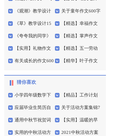
《观潮》教学设计
关于童年作文600字
4篇
作文300字3篇
《草》教学设计15
【精选】幸福作文
(15篇)
三篇
《夸夸我的同学》
【精选】掌声作文
篇
600字四篇
【实用】礼物作文
【精选】五一劳动
教学设计
400字四篇
有关成长的作文600
【精华】叶子作文
300字汇总7篇
节的作文300字集合八
字3篇
300字集锦五篇
篇
猜你喜欢
小学四年级数学下
【精品】工作计划
应届毕业生简历自
关于活动方案集锦7
学期工作总结
模板集合五篇
通用中秋节祝贺词
【实用】温暖的早
我评价
篇
实用的中秋活动方
2021中秋活动方案
摘录99句
安心语语录18条