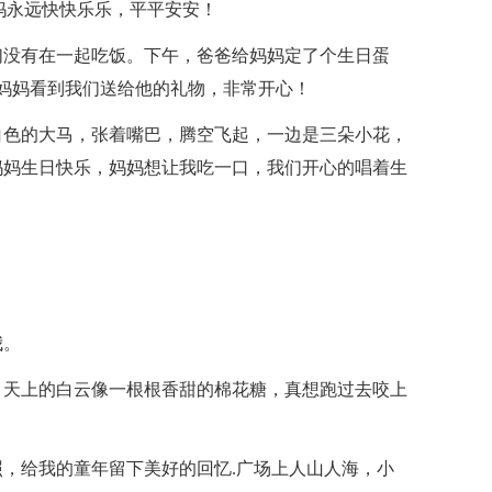
妈永远快快乐乐，平平安安！
们没有在一起吃饭。下午，爸爸给妈妈定了个生日蛋
，妈妈看到我们送给他的礼物，非常开心！
白色的大马，张着嘴巴，腾空飞起，一边是三朵小花，
妈妈生日快乐，妈妈想让我吃一口，我们开心的唱着生
我。
，天上的白云像一根根香甜的棉花糖，真想跑过去咬上
，给我的童年留下美好的回忆.广场上人山人海，小