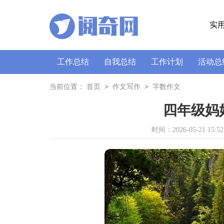
实
工作总结
自我总结
工作计划
活动总
策划书
讲话稿
广播稿
通讯稿
口
>
>
当前位置：
首页
作文写作
字数作文
四年级妈妈
时间：2026-05-21 15:52