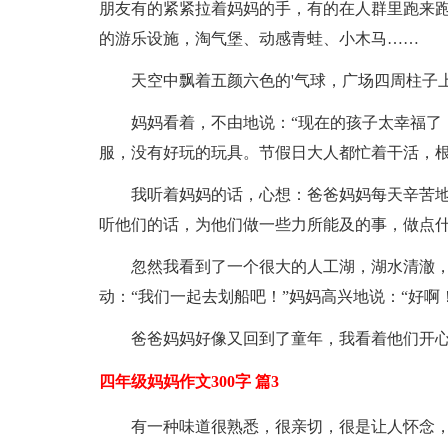
朋友有的紧紧拉着妈妈的手，有的在人群里跑来跑
的游乐设施，淘气堡、动感青蛙、小木马……
天空中飘着五颜六色的'气球，广场四周柱子
妈妈看着，不由地说：“现在的孩子太幸福了
服，没有好玩的玩具。节假日大人都忙着干活，根
我听着妈妈的话，心想：爸爸妈妈每天辛苦
听他们的话，为他们做一些力所能及的事，做点
忽然我看到了一个很大的人工湖，湖水清澈，
动：“我们一起去划船吧！”妈妈高兴地说：“好啊！
爸爸妈妈好像又回到了童年，我看着他们开
四年级妈妈作文300字 篇3
有一种味道很熟悉，很亲切，很是让人怀念