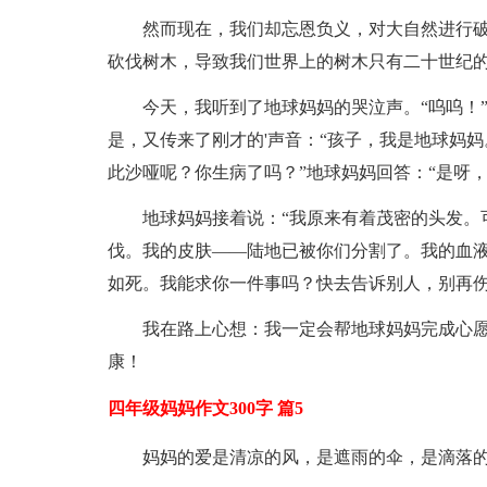
然而现在，我们却忘恩负义，对大自然进行
砍伐树木，导致我们世界上的树木只有二十世纪
今天，我听到了地球妈妈的哭泣声。“呜呜！
是，又传来了刚才的'声音：“孩子，我是地球妈妈
此沙哑呢？你生病了吗？”地球妈妈回答：“是呀
地球妈妈接着说：“我原来有着茂密的头发。
伐。我的皮肤——陆地已被你们分割了。我的血
如死。我能求你一件事吗？快去告诉别人，别再伤
我在路上心想：我一定会帮地球妈妈完成心
康！
四年级妈妈作文300字 篇5
妈妈的爱是清凉的风，是遮雨的伞，是滴落