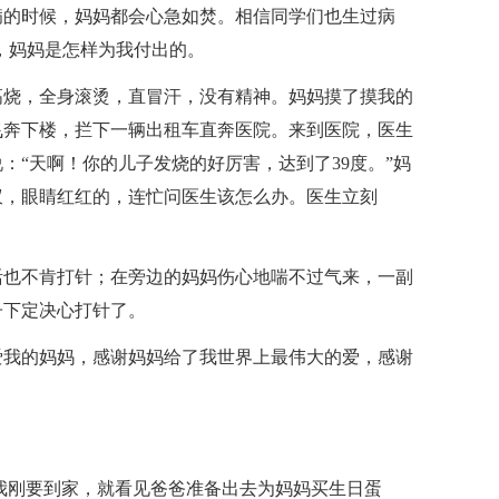
病的时候，妈妈都会心急如焚。相信同学们也生过病
，妈妈是怎样为我付出的。
高烧，全身滚烫，直冒汗，没有精神。妈妈摸了摸我的
飞奔下楼，拦下一辆出租车直奔医院。来到医院，医生
：“天啊！你的儿子发烧的好厉害，达到了39度。”妈
蚁，眼睛红红的，连忙问医生该怎么办。医生立刻
活也不肯打针；在旁边的妈妈伤心地喘不过气来，一副
子下定决心打针了。
爱我的妈妈，感谢妈妈给了我世界上最伟大的爱，感谢
我刚要到家，就看见爸爸准备出去为妈妈买生日蛋